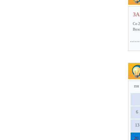
ЗА
Со 2
Возо
пн
6
13
20