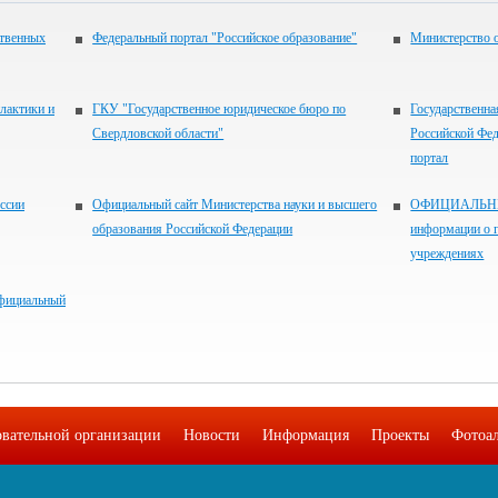
ственных
Федеральный портал "Российское образование"
Министерство 
лактики и
ГКУ "Государственное юридическое бюро по
Государственна
Свердловской области"
Российской Фед
портал
ссии
Официальный сайт Министерства науки и высшего
ОФИЦИАЛЬНЫЙ
образования Российской Федерации
информации о 
учреждениях
Официальный
овательной организации
Новости
Информация
Проекты
Фотоа