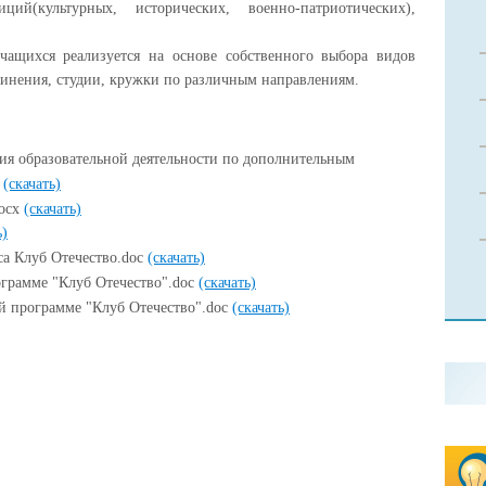
ий(культурных, исторических, военно-патриотических),
хся реализуется на основе собственного выбора видов
динения, студии, кружки по различным направлениям.
ия образовательной деятельности по дополнительным
x
(скачать)
docx
(скачать)
ь)
са Клуб Отечество.doc
(скачать)
грамме "Клуб Отечество".doc
(скачать)
й программе "Клуб Отечество".doc
(скачать)