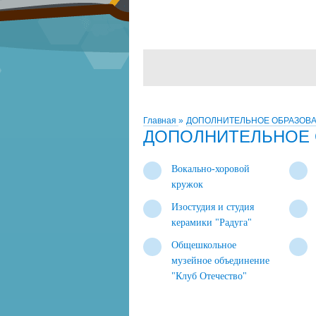
Главная
»
ДОПОЛНИТЕЛЬНОЕ ОБРАЗОВ
ДОПОЛНИТЕЛЬНОЕ 
Вокально-хоровой
кружок
Изостудия и студия
керамики "Радуга"
Общешкольное
музейное объединение
"Клуб Отечество"