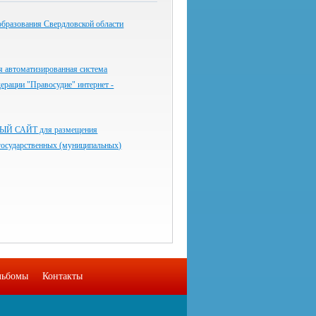
образования Свердловской области
я автоматизированная система
ерации "Правосудие" интернет -
 САЙТ для размещения
государственных (муниципальных)
льбомы
Контакты