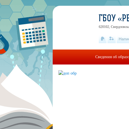
ГБОУ «Р
620102, Свердловская
Напи
Сведения об образ