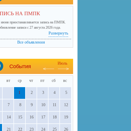
ПИСЬ НА ПМПК
 июня приостанавливается запись на ПМПК.
бновление записи с 27 августа 2026 года.
Развернуть
Все объявления
Июль
События
вт
ср
чт
пт
сб
вс
1
2
3
4
5
7
8
9
10
11
12
14
15
16
17
18
19
21
22
23
24
25
26