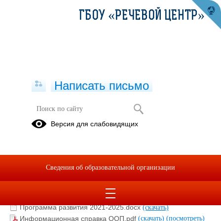
ГБОУ «РЕЧЕВОЙ ЦЕНТР»
Написать письмо
Доброшкола
Версия для слабовидящих
Медиаплан СШ 2021-2024.pdf
(скачать)
(посмотреть)
Распоряжение-Р-23-Метод-рекомендации-СШ-2021.pdf
(скачать)
(посмотреть)
Сведения об образовательной организации
Руководство+по+фирменному+стилю+Доброшкола.pdf
(скачать)
(посмотреть)
Руководство+по+дизайну+СШ.pdf
(скачать)
(посмотреть)
Программа развития 2021-2025.docx
(скачать)
Информационная справка ООП.pdf
(скачать)
(посмотреть)