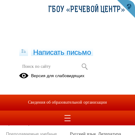
ГБОУ «РЕЧЕВОЙ ЦЕНТР»
Написать письмо
Учитель
Версия для слабовидящих
Степанова
Елена
Анатольевна
Сведения об образовательной организации
Телефон
+7(343)234-
60-40
Уровень образования
Высшее
Преподаваемые учебные
Русский язык, Литература,