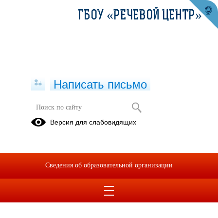
ГБОУ «РЕЧЕВОЙ ЦЕНТР»
Написать письмо
Версия для слабовидящих
Документ о заключенных и
планируемых к заключению
договорах с иностранными и (или)
международными организациями по
Сведения об образовательной организации
вопросам образования и науки
Не заключены