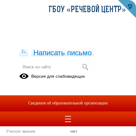
ГБОУ «РЕЧЕВОЙ ЦЕНТР»
Написать письмо
Учитель начальных классов
Версия для слабовидящих
Синицына Нина
Владимировна
Телефон
(343)2346040
Сведения об образовательной организации
Уровень образования
Высшее
Ученая степень
нет
Ученое звание
нет