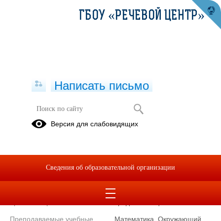
ГБОУ «РЕЧЕВОЙ ЦЕНТР»
Написать письмо
Учитель начальных классов
Версия для слабовидящих
Надеева
Валентина
Егоровна
Сведения об образовательной организации
Телефон
+7(343)234-
60-40
Уровень образования
среднее-специальное
Преподаваемые учебные
Математика, Окружающий