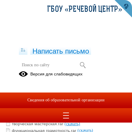
ГБОУ «РЕЧЕВОЙ ЦЕНТР»
Написать письмо
Проектная деятельность.Творческая
Версия для слабовидящих
мастерская. В мире профессий.
Функциональная грамотность
18.06.2025
Сведения об образовательной организации
В мире профессий.rar
(скачать)
Проектная деятельность.rar
(скачать)
творческая мастерская.rar
(скачать)
функциональная грамотность.rar
(скачать)