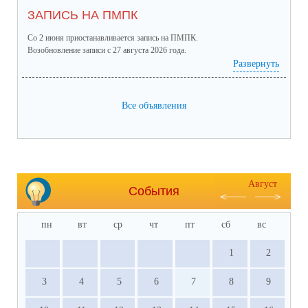
ЗАПИСЬ НА ПМПК
Со 2 июня приостанавливается запись на ПМПК.
Возобновление записи с 27 августа 2026 года.
Развернуть
Все объявления
Август
События
пн
вт
ср
чт
пт
сб
вс
1
2
3
4
5
6
7
8
9